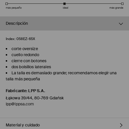
más pequeño
ideal
más grande
Descripción
Index:
058EZ-65X
corte oversize
cuello redondo
cierre con botones
dos bolsillos laterales
La talla es demasiado grande; recomendamos elegir una
talla más pequeña
Fabricante
:
LPP S.A.
Łąkowa 39/44, 80-769 Gdańsk
lpp@lppsa.com
Material y cuidado