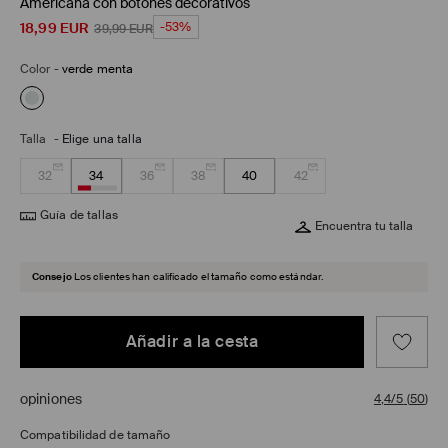
Americana con botones decorativos
18,99
EUR
-53%
39,99
EUR
Color
-
verde menta
Talla
-
Elige una talla
32
34
36
38
40
42
Guía de tallas
Encuentra tu talla
Consejo
Los clientes han calificado el tamaño como estándar.
Añadir a la cesta
opiniones
4,4/5
(
50
)
Compatibilidad de tamaño