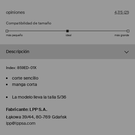
opiniones
4,7/5
(
21
)
Compatibilidad de tamaño
más pequeño
ideal
más grande
Descripción
Index:
859ED-01X
corte sencillo
manga corta
La modelo lleva la talla S/36
Fabricante
:
LPP S.A.
Łąkowa 39/44, 80-769 Gdańsk
lpp@lppsa.com