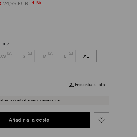
-44%
R
24,99
EUR
 talla
XS
S
M
L
XL
Encuentra tu talla
es han calificado el tamaño como estándar.
Añadir a la cesta