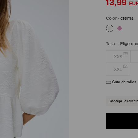
13,99
EU
Color
-
crema
Talla
-
Elige una
XXS
XXL
Guía de tallas
Consejo
Los client