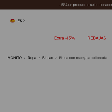
–15% en productos seleccionados
ES
Extra -15%
REBAJAS
MOHITO
Ropa
Blusas
Blusa con manga abullonada