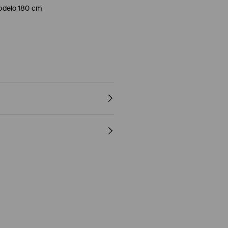
 modelo 180 cm
TANO
0°C - PROCESO NORMAL
 SIN VAPOR
n
superiores a 50 EUR.