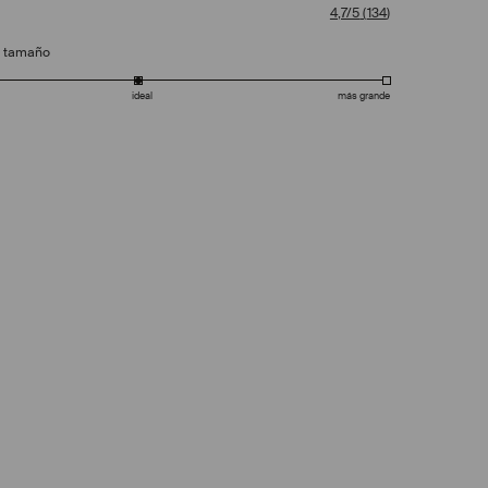
4,7/5
(
134
)
e tamaño
ideal
más grande