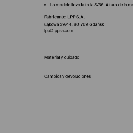
La modelo lleva la talla S/36. Altura de la
Fabricante
:
LPP S.A.
Łąkowa 39/44, 80-769 Gdańsk
lpp@lppsa.com
Material y cuidado
1º TELA
:
74% ALGODÓN, 22% POLIÉSTER, 4% ELAS
Cambios y devoluciones
2º TELA
:
100% ALGODÓN
Política de envío
LAVAR A MÁQUINA A TEMPERATURA MÁX. 2
PLANCHAR SOLO EL REVERSO
Mensajero de GLS
(6-10 días laborables)
NO USAR BLANQUEADOR
4,95 EUR / pago en línea (PayPal)
PLANCHAR AL TEMPERATURA MÁX. DE 110° C
Envío gratuito en la compra de productos si
NO LAVAR EN SECO