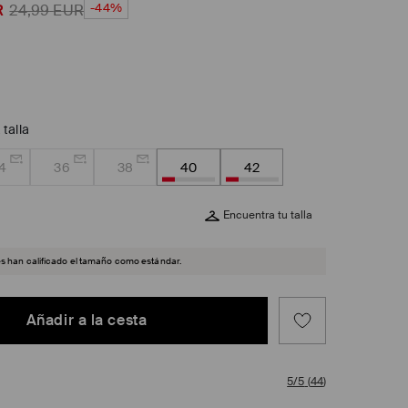
-44%
R
24,99
EUR
 talla
4
36
38
40
42
Encuentra tu talla
es han calificado el tamaño como estándar.
Añadir a la cesta
5/5
(
44
)