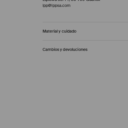
lpp@lppsa.com
Material y cuidado
1º TELA
:
97% ALGODÓN, 3% ELASTANO
Cambios y devoluciones
LAVAR DE ADENTRO HACIA AFUERA
Política de envío
NO USAR BLANQUEADOR
Mensajero de GLS
(6-10 días laborables)
PLANCHAR AL TEMPERATURA MÁX. DE 110° C
4,95 EUR / pago en línea (PayPal)
NO LAVAR EN SECO
Envío gratuito en la compra de productos si
LAVADO EN LA MÁQUINA A TEMPERATURA M
Enviamos pedidos sóloa la España territorial
NO SECAR EN SECADORA
Islas Canarias, Ceuta o Melilla.
⟶
Información detallada sobre la entrega