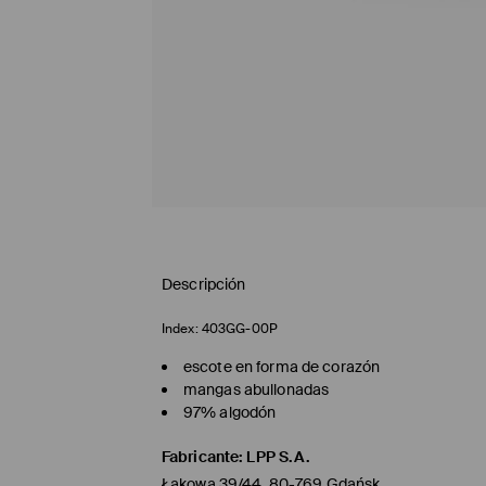
Descripción
Index:
403GG-00P
escote en forma de corazón
mangas abullonadas
97% algodón
Fabricante
:
LPP S.A.
Łąkowa 39/44, 80-769 Gdańsk