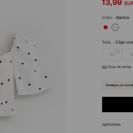
13,99
EU
Color
-
blanco
Talla
-
Elige una
32
3
Guía de tallas
Consejo
Los client
opiniones