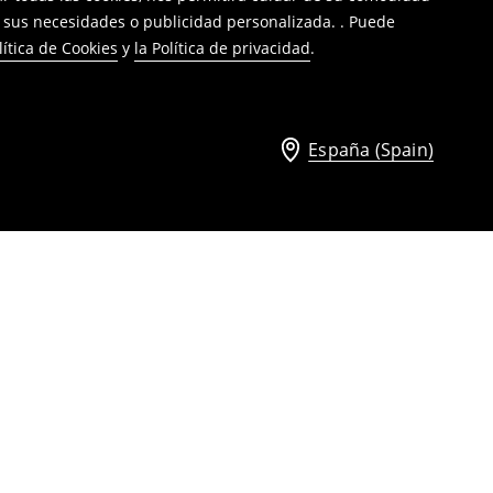
a sus necesidades o publicidad personalizada. . Puede
lítica de Cookies
y
la Política de privacidad
.
España (Spain)