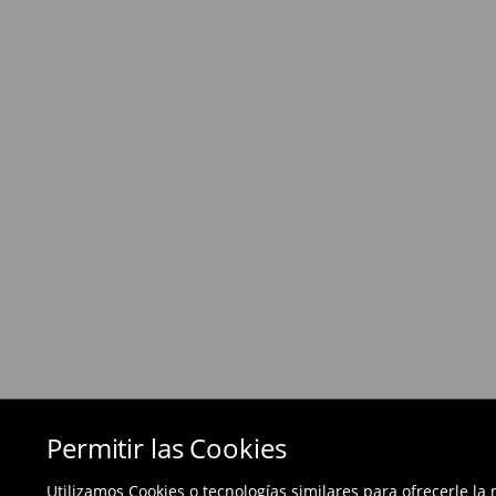
Política de devoluciones
Si los productos no son lo que esperabas, pued
días posteriores a la entrega - a nuestra tienda 
devolución en línea y envíanos los productos.
Las devoluciones son gratuitas.
⟶
Métodos de devolución
Permitir las Cookies
Utilizamos Cookies o tecnologías similares para ofrecerle la