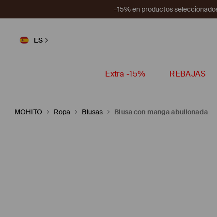
–15% en productos seleccionados
ES
Extra -15%
REBAJAS
MOHITO
Ropa
Blusas
Blusa con manga abullonada