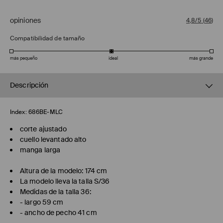
opiniones
4,8/5
(
46
)
Compatibilidad de tamaño
más pequeño
ideal
más grande
Descripción
Index:
686BE-MLC
corte ajustado
cuello levantado alto
manga larga
Altura de la modelo: 174 cm
La modelo lleva la talla S/36
Medidas de la talla 36:
- largo 59 cm
- ancho de pecho 41 cm