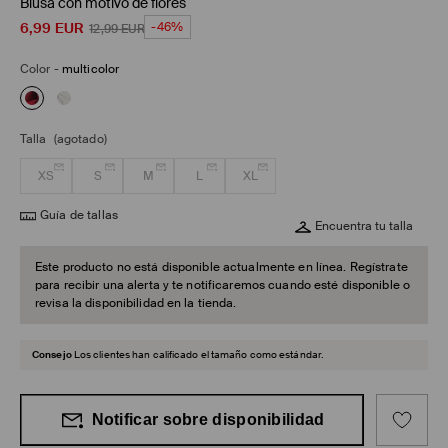
Blusa con motivo de flores
6,99
EUR
-46%
12,99
EUR
Color
-
multicolor
Talla
(agotado)
XS
S
M
L
XL
Guía de tallas
Encuentra tu talla
Este producto no está disponible actualmente en línea. Regístrate
para recibir una alerta y te notificaremos cuando esté disponible o
revisa la disponibilidad en la tienda.
Consejo
Los clientes han calificado el tamaño como estándar.
Notificar sobre disponibilidad