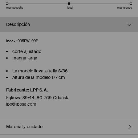
más pequeño
ideal
más grande
Descripción
Index:
995EW-99P
corte ajustado
manga larga
La modelo lleva la talla S/36
Altura de la modelo 177 cm
Fabricante
:
LPP S.A.
Łąkowa 39/44, 80-769 Gdańsk
lpp@lppsa.com
Material y cuidado