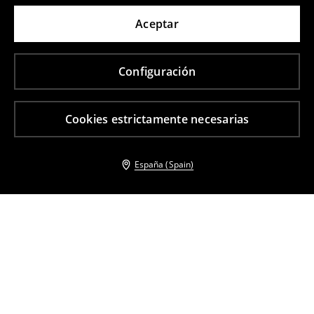
Aceptar
Configuración
Cookies estrictamente necesarias
España (Spain)
Otros clientes también eligieron
Camisa en mezcla de algodón
Jersey en mezcla de lana