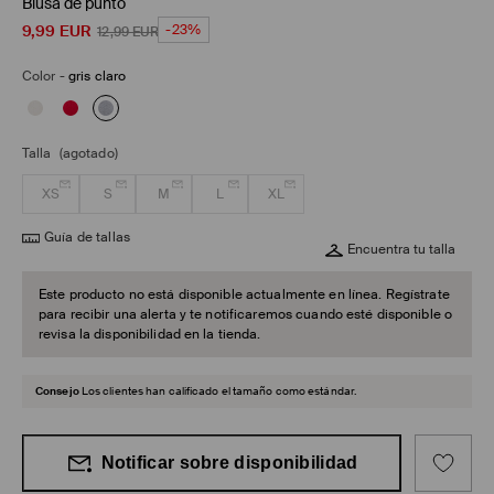
Blusa de punto
9,99
EUR
-23%
12,99
EUR
Color
-
gris claro
Talla
(agotado)
XS
S
M
L
XL
Guía de tallas
Encuentra tu talla
Este producto no está disponible actualmente en línea. Regístrate
para recibir una alerta y te notificaremos cuando esté disponible o
revisa la disponibilidad en la tienda.
Consejo
Los clientes han calificado el tamaño como estándar.
Notificar sobre disponibilidad