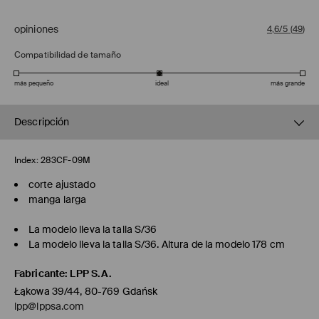
opiniones
4,6/5
(
49
)
Compatibilidad de tamaño
más pequeño
ideal
más grande
Descripción
Index:
283CF-09M
corte ajustado
manga larga
La modelo lleva la talla S/36
La modelo lleva la talla S/36. Altura de la modelo 178 cm
Fabricante
:
LPP S.A.
Łąkowa 39/44, 80-769 Gdańsk
lpp@lppsa.com