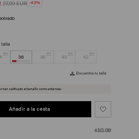
-43%
R
27,99
EUR
polvado
 talla
4
36
38
40
42
Encuentra tu talla
es han calificado el tamaño como estándar.
Añadir a la cesta
4,5/5
(
36
)