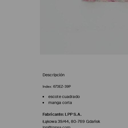
Descripción
Index:
673EZ-39P
escote cuadrado
manga corta
Fabricante
:
LPP S.A.
Łąkowa 39/44, 80-769 Gdańsk
lpp@lppsa.com