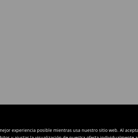
es devolverlos dentro de los 30
en línea: rellena el formulario de
 mejor experiencia posible mientras usa nuestro sitio web. Al acep
bitos y ajustar la visualización de nuestra oferta individualmente 