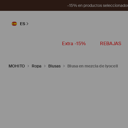
–15% en productos seleccionados
ES
Extra -15%
REBAJAS
MOHITO
Ropa
Blusas
Blusa en mezcla de lyocell