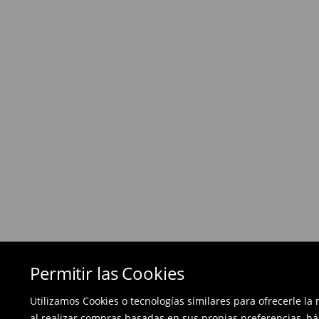
Política de devoluciones
Si los productos no son lo que esperabas, pued
días posteriores a la entrega - a nuestra tienda 
devolución en línea y envíanos los productos.
Las devoluciones son gratuitas.
⟶
Métodos de devolución
Permitir las Cookies
Utilizamos Cookies o tecnologías similares para ofrecerle la
al realizar compras basadas en sus propias preferencias, há