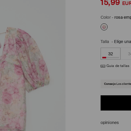
15,99
EU
Color
-
rosa em
Talla
-
Elige una
32
3
Guía de tallas
Consejo
Los client
opiniones