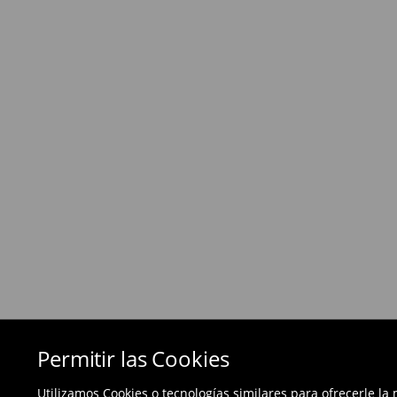
Política de devoluciones
Si los productos no son lo que esperabas, pued
días posteriores a la entrega - a nuestra tienda 
devolución en línea y envíanos los productos.
Las devoluciones son gratuitas.
⟶
Métodos de devolución
Permitir las Cookies
Utilizamos Cookies o tecnologías similares para ofrecerle la