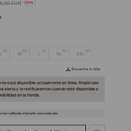
-53%
16,99
EUR
e
S
M
L
XL
XXL
Encuentra tu talla
 no está disponible actualmente en línea. Regístrate
na alerta y te notificaremos cuando esté disponible o
nibilidad en la tienda.
es han calificado el tamaño como estándar.