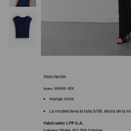
Descripción
Index:
890HE-95X
manga corta
La modelo lleva la talla S/36. Altura de la
Fabricante
:
LPP S.A.
Łąkowa 39/44, 80-769 Gdańsk