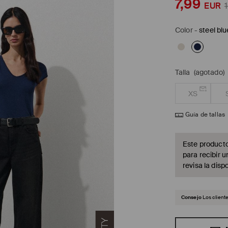
7,99
EUR
Color
-
steel blu
Talla
(agotado)
XS
Guía de tallas
Este producto
para recibir u
revisa la dispo
Consejo
Los client