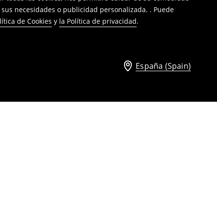
a sus necesidades o publicidad personalizada. . Puede
lítica de Cookies
y
la Política de privacidad
.
España (Spain)