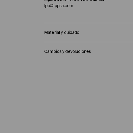
lpp@lppsa.com
Material y cuidado
1º TELA
:
95% MODAL, 5% ELASTANO
Cambios y devoluciones
LAVAR A MÁQUINA A TEMPERATURA MÁX. 2
Política de envío
PLANCHAR SOLO EL REVERSO
Mensajero de GLS
(6-10 días laborables)
NO USAR BLANQUEADOR
4,95 EUR / pago en línea (PayPal)
PLANCHAR AL TEMPERATURA MÁX. DE 110° C
Envío gratuito en la compra de productos si
NO LAVAR EN SECO
Enviamos pedidos sóloa la España territorial
NO SECAR EN SECADORA
Islas Canarias, Ceuta o Melilla.
⟶
Información detallada sobre la entrega