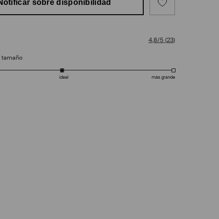
Notificar sobre disponibilidad
4,8/5
(
23
)
e tamaño
ideal
más grande