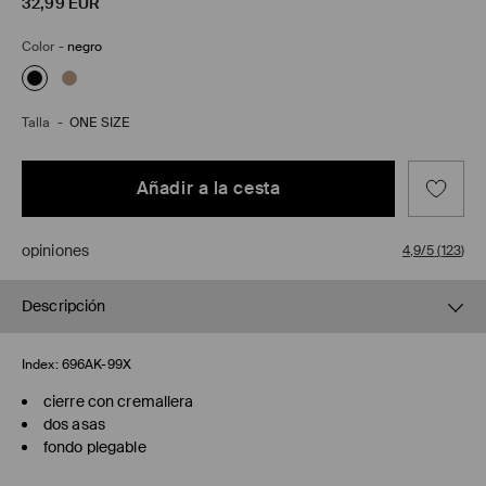
32,99
EUR
Color
-
negro
Talla
-
ONE SIZE
Añadir a la cesta
opiniones
4,9/5
(
123
)
Descripción
Index:
696AK-99X
cierre con cremallera
dos asas
fondo plegable