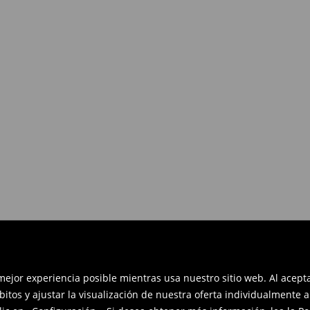
es devolverlos dentro de los 30
en línea: rellena el formulario de
 mejor experiencia posible mientras usa nuestro sitio web. Al acep
bitos y ajustar la visualización de nuestra oferta individualmente 