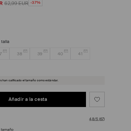
-37%
R
62,99
EUR
 talla
7
38
39
40
41
es han calificado el tamaño como estándar.
Añadir a la cesta
4,8/5
(
67
)
e tamaño