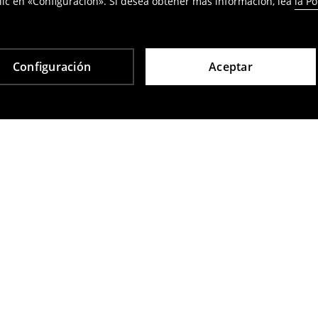
ic en «Configuración». Si desea obtener más información, lea
la Po
Configuración
Aceptar