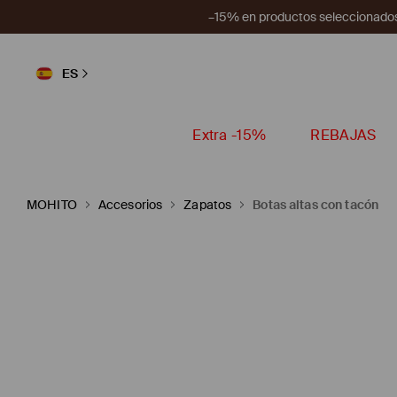
–15% en productos seleccionados
ES
Extra -15%
REBAJAS
MOHITO
Accesorios
Zapatos
Botas altas con tacón