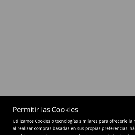
Si los productos no son lo que esperabas, pued
días posteriores a la entrega - a nuestra tienda 
devolución en línea y envíanos los productos.
Las devoluciones son gratuitas.
⟶
Métodos de devolución
Permitir las Cookies
Utilizamos Cookies o tecnologías similares para ofrecerle la
al realizar compras basadas en sus propias preferencias, há