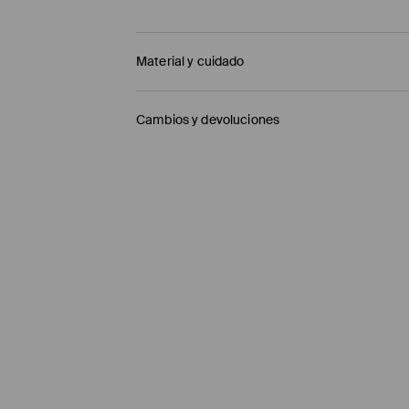
Material y cuidado
SUPERIOR
:
100% POLIURETANO
Cambios y devoluciones
PLANTILLA
:
10% POLIURETANO, 90% POLIÉSTER
SUELA
:
100% CAUCHO SINTÉTICO
Política de envío
Mensajero de GLS
(6-10 días laborables)
4,95 EUR / pago en línea (PayPal)
Envío gratuito en la compra de productos si
Enviamos pedidos sóloa la España territorial
Islas Canarias, Ceuta o Melilla.
⟶
Información detallada sobre la entrega
Política de devoluciones