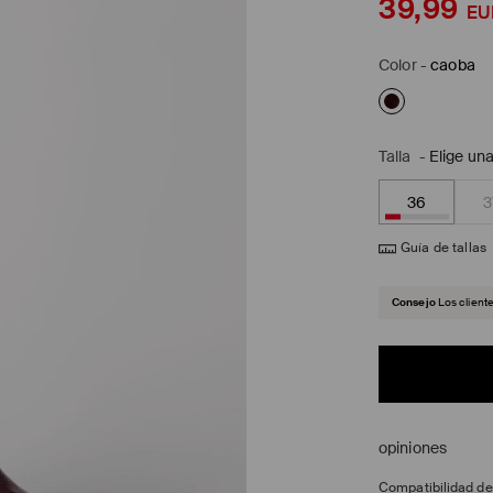
39,99
EU
Color
-
caoba
Talla
-
Elige una
36
3
Guía de tallas
Consejo
Los client
opiniones
Compatibilidad d