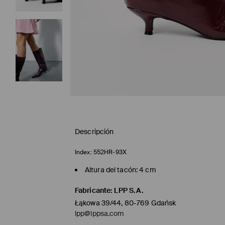
Descripción
Index:
552HR-93X
Altura del tacón: 4 cm
Fabricante
:
LPP S.A.
Łąkowa 39/44, 80-769 Gdańsk
lpp@lppsa.com