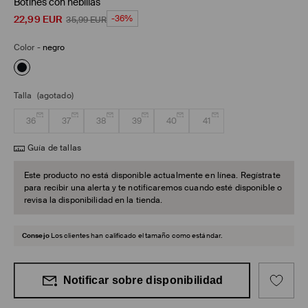
Botines con hebillas
22,99
EUR
-36%
35,99
EUR
Color
-
negro
Talla
(agotado)
36
37
38
39
40
41
Guía de tallas
Este producto no está disponible actualmente en línea. Regístrate
para recibir una alerta y te notificaremos cuando esté disponible o
revisa la disponibilidad en la tienda.
Consejo
Los clientes han calificado el tamaño como estándar.
Notificar sobre disponibilidad