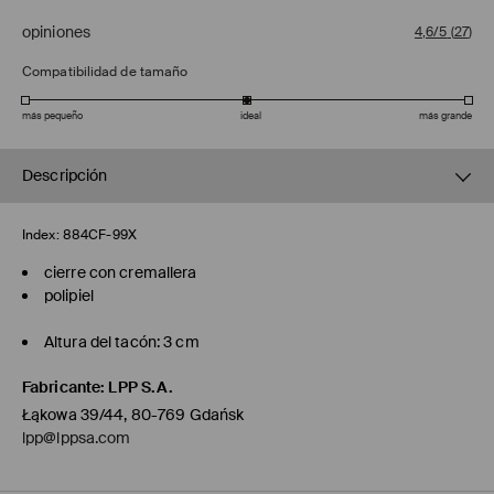
opiniones
4,6/5
(
27
)
Compatibilidad de tamaño
más pequeño
ideal
más grande
Descripción
Index:
884CF-99X
cierre con cremallera
polipiel
Altura del tacón: 3 cm
Fabricante
:
LPP S.A.
Łąkowa 39/44, 80-769 Gdańsk
lpp@lppsa.com