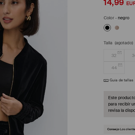
14,99
EU
Color
-
negro
Talla
(agotado)
32
3
44
Guía de tallas
Este producto
para recibir u
revisa la dispo
Consejo
Los client