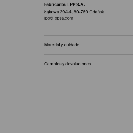
Fabricante
:
LPP S.A.
Łąkowa 39/44, 80-769 Gdańsk
lpp@lppsa.com
Material y cuidado
Principal
:
92% POLYESTER, 8% ELASTANE
Cambios y devoluciones
MACHINE WASH AT MAX.TEMP. 30° C - NOR
Política de envío
DO NOT BLEACH
Mensajero de GLS
(6-10 días laborables)
DO NOT TUMBLE DRY
4,95 EUR / pago en línea (PayPal)
IRON AT MAX. TEMP. OF 110° C WITHOUT STE
Envío gratuito en la compra de productos si
DO NOT DRY CLEAN
Enviamos pedidos sóloa la España territorial
Islas Canarias, Ceuta o Melilla.