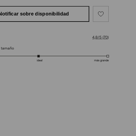
Notificar sobre disponibilidad
4,8/5
(
70
)
e tamaño
ideal
más grande