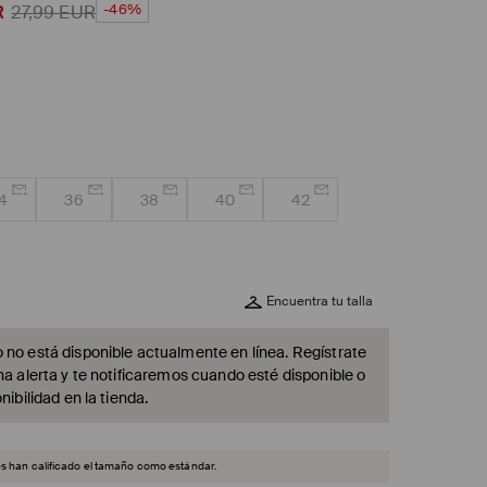
-46%
R
27,99
EUR
4
36
38
40
42
Encuentra tu talla
 no está disponible actualmente en línea. Regístrate
na alerta y te notificaremos cuando esté disponible o
nibilidad en la tienda.
es han calificado el tamaño como estándar.