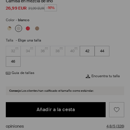
Camisa en mezcla de lino
26,99
EUR
-16%
31,99
EUR
Color
-
blanco
Talla
-
Elige una talla
32
34
36
38
40
42
44
46
Guía de tallas
Encuentra tu talla
Consejo
Los clientes han calificado el tamaño como estándar.
Añadir a la cesta
opiniones
4,8/5
(
326
)