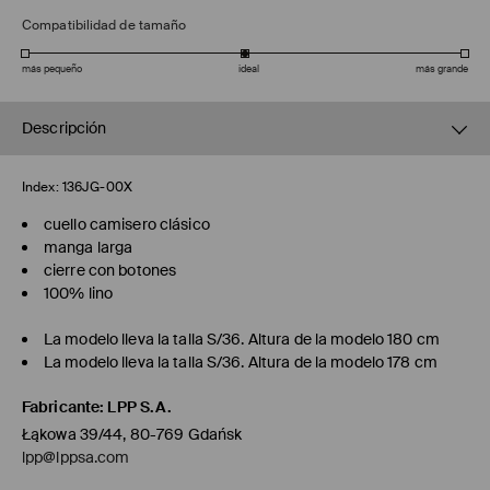
Compatibilidad de tamaño
más pequeño
ideal
más grande
Descripción
Index:
136JG-00X
cuello camisero clásico
manga larga
cierre con botones
100% lino
La modelo lleva la talla S/36. Altura de la modelo 180 cm
La modelo lleva la talla S/36. Altura de la modelo 178 cm
Fabricante
:
LPP S.A.
Łąkowa 39/44, 80-769 Gdańsk
lpp@lppsa.com