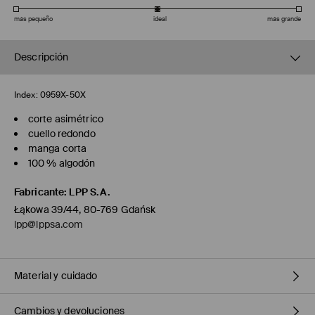
más pequeño
ideal
más grande
Descripción
Index:
0959X-50X
corte asimétrico
cuello redondo
manga corta
100 % algodón
Fabricante
:
LPP S.A.
Łąkowa 39/44, 80-769 Gdańsk
lpp@lppsa.com
Material y cuidado
Cambios y devoluciones
100% ALGODÓN