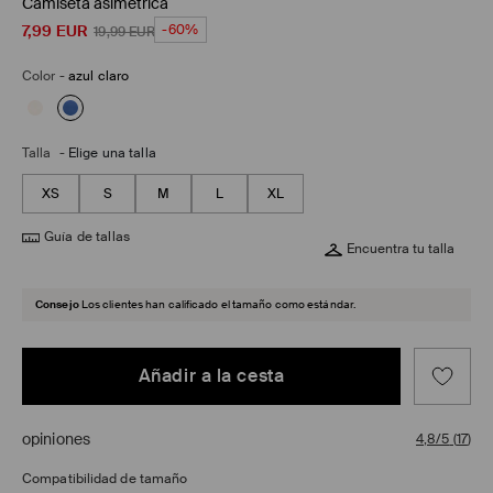
Camiseta asimétrica
7,99
EUR
-60%
19,99
EUR
Color
-
azul claro
Talla
-
Elige una talla
XS
S
M
L
XL
Guía de tallas
Encuentra tu talla
Consejo
Los clientes han calificado el tamaño como estándar.
Añadir a la cesta
opiniones
4,8/5
(
17
)
Compatibilidad de tamaño