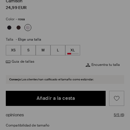
Camisón
24,99
EUR
Color
-
rosa
Talla
-
Elige una talla
XS
S
M
L
XL
Guía de tallas
Encuentra tu talla
Consejo
Los clientes han calificado el tamaño como estándar.
Añadir a la cesta
opiniones
5/5
(
6
)
Compatibilidad de tamaño