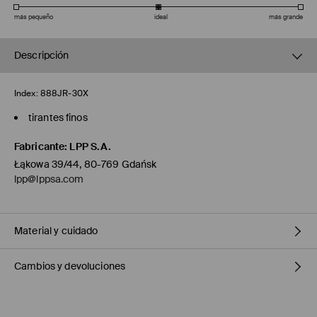
más pequeño
ideal
más grande
Descripción
Index:
888JR-30X
tirantes finos
Fabricante
:
LPP S.A.
Łąkowa 39/44, 80-769 Gdańsk
lpp@lppsa.com
Material y cuidado
Cambios y devoluciones
1º TELA
:
92% VISCOSA, 8% ELASTANO
2º TELA
:
100% POLIAMIDA
Política de envío
PLANCHAR AL TEMPERATURA MÁX. DE 150 ° C