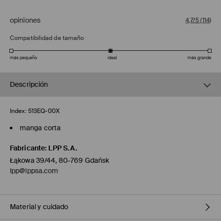
opiniones
4,7/5
(
114
)
Compatibilidad de tamaño
más pequeño
ideal
más grande
Descripción
Index:
513EQ-00X
manga corta
Fabricante
:
LPP S.A.
Łąkowa 39/44, 80-769 Gdańsk
lpp@lppsa.com
Material y cuidado