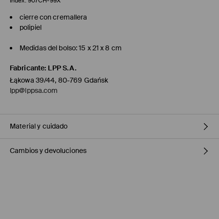
Index:
907CH-99X
cierre con cremallera
polipiel
Medidas del bolso: 15 x 21 x 8 cm
Fabricante
:
LPP S.A.
Łąkowa 39/44, 80-769 Gdańsk
lpp@lppsa.com
Material y cuidado
Cambios y devoluciones
Principal
:
100% POLYURETHANE
Forro
:
100% POLYESTER
Política de envío
DO NOT WASH
DO NOT BLEACH
Mensajero de GLS
(6-10 días laborables)
4,95 EUR / pago en línea (PayPal)
DO NOT TUMBLE DRY