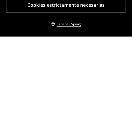
Cookies estrictamente necesarias
España (Spain)
Otros clientes también eligieron
Bolso para llevar al hombro
Bolso shopper
11
,
99
EUR
28,99
EUR
34
,
99
EUR