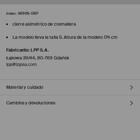
Index:
461HN-08P
cierre asimétrico de cremallera
La modelo lleva la talla S. Altura de la modelo 174 cm
Fabricante
:
LPP S.A.
Łąkowa 39/44, 80-769 Gdańsk
lpp@lppsa.com
Material y cuidado
Cambios y devoluciones
1º TELA
:
98% ALGODÓN, 2% ELASTANO
1º FORRO
:
52% POLIÉSTER, 48% VISCOSA
Política de envío
LIMPIEZA EN SECO EN HIDROCARBUROS - PROCESO NORMAL
NO USAR BLANQUEADOR
Mensajero de GLS
(6-10 días laborables)