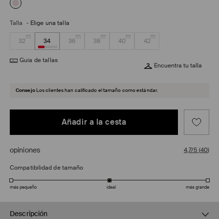
Talla
-
Elige una talla
32
34
36
38
40
42
Guía de tallas
Encuentra tu talla
Consejo
Los clientes han calificado el tamaño como estándar.
Añadir a la cesta
opiniones
4,7/5
(
40
)
Compatibilidad de tamaño
más pequeño
ideal
más grande
Descripción