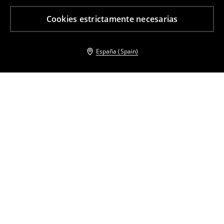
Cookies estrictamente necesarias
España (Spain)
Otros clientes también eligieron
Jacket with embroidery
Cárdigan
28
,
99
EUR
67,99
EUR
19
,
99
EUR
62,99
EUR
Gabardina de doble botonadura
Cazadora motera
44
,
99
EUR
84,99
EUR
119
,
99
EUR
Vestido midi
Americana