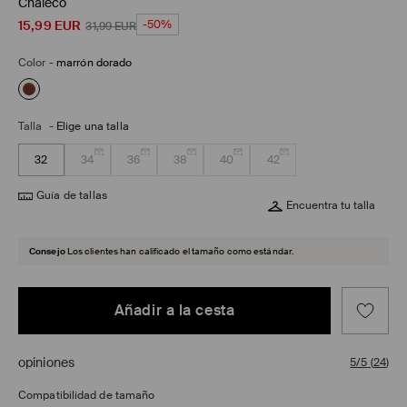
Chaleco
15,99
EUR
-50%
31,99
EUR
Color
-
marrón dorado
Talla
-
Elige una talla
32
34
36
38
40
42
Guía de tallas
Encuentra tu talla
Consejo
Los clientes han calificado el tamaño como estándar.
Añadir a la cesta
opiniones
5/5
(
24
)
Compatibilidad de tamaño