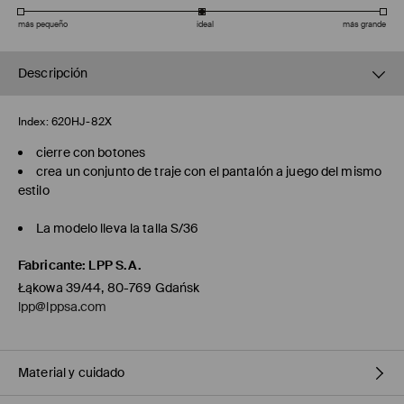
más pequeño
ideal
más grande
Descripción
Index:
620HJ-82X
cierre con botones
crea un conjunto de traje con el pantalón a juego del mismo
estilo
La modelo lleva la talla S/36
Fabricante
:
LPP S.A.
Łąkowa 39/44, 80-769 Gdańsk
lpp@lppsa.com
Material y cuidado