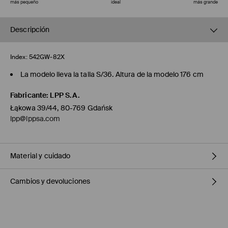
más pequeño
ideal
más grande
Descripción
Index:
542GW-82X
La modelo lleva la talla S/36. Altura de la modelo 176 cm
Fabricante
:
LPP S.A.
Łąkowa 39/44, 80-769 Gdańsk
lpp@lppsa.com
Material y cuidado
Cambios y devoluciones
1º TELA
:
100% POLIÉSTER
RELLENO
:
100% POLIÉSTER
1º FORRO
:
100% POLIÉSTER
Política de envío
LAVAR DE ADENTRO HACIA AFUERA