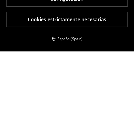
Cookies estrictamente necesarias
España (Spain)
Otros clientes también eligieron
Chaqueta acolchada
Chaqueta de plumas