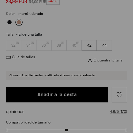
28,99
EUR
-47%
54,99
EUR
Color
-
marrón dorado
Talla
-
Elige una talla
32
34
36
38
40
42
44
Guía de tallas
Encuentra tu talla
Consejo
Los clientes han calificado el tamaño como estándar.
Añadir a la cesta
opiniones
4,8/5
(
170
)
Compatibilidad de tamaño