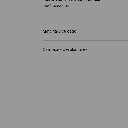
lpp@lppsa.com
Material y cuidado
1º TELA
:
100% POLIAMIDA
Cambios y devoluciones
RELLENO
:
100% POLIÉSTER
1º FORRO
:
100% POLIAMIDA
Política de envío
NO USAR BLANQUEADOR
Mensajero de GLS
(6-10 días laborables)
NO PLANCHAR
4,95 EUR / pago en línea (PayPal)
LAVADO EN LA MÁQUINA A TEMPERATURA MÁ
Envío gratuito en la compra de productos si
NO LAVAR EN SECO
Enviamos pedidos sóloa la España territorial
NO SECAR EN SECADORA
Islas Canarias, Ceuta o Melilla.
⟶
Información detallada sobre la entrega