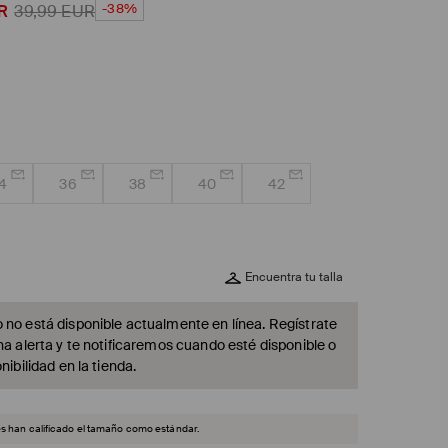
-38%
R
39,99
EUR
4
36
38
40
42
Encuentra tu talla
 no está disponible actualmente en línea. Regístrate
na alerta y te notificaremos cuando esté disponible o
nibilidad en la tienda.
es han calificado el tamaño como estándar.