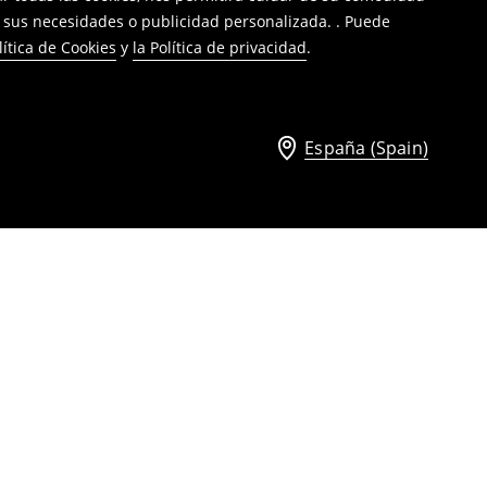
a sus necesidades o publicidad personalizada. . Puede
lítica de Cookies
y
la Política de privacidad
.
España (Spain)