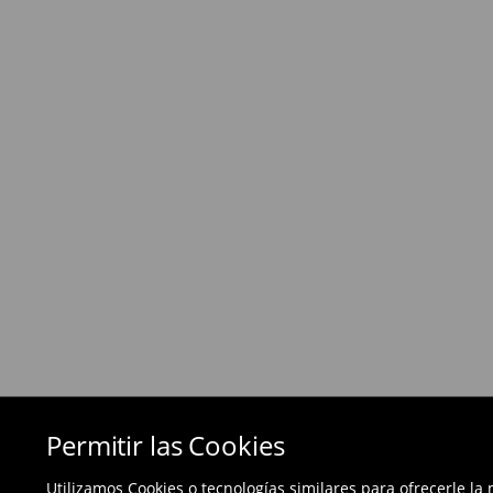
Política de devoluciones
Si los productos no son lo que esperabas, pued
días posteriores a la entrega - a nuestra tienda 
devolución en línea y envíanos los productos.
Las devoluciones son gratuitas.
⟶
Métodos de devolución
Permitir las Cookies
Utilizamos Cookies o tecnologías similares para ofrecerle la