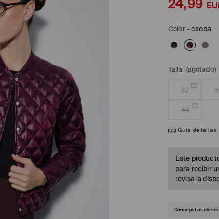
24,99
EU
Color
-
caoba
Talla
(agotado)
32
3
44
Guía de tallas
Este producto
para recibir u
revisa la dispo
Consejo
Los client