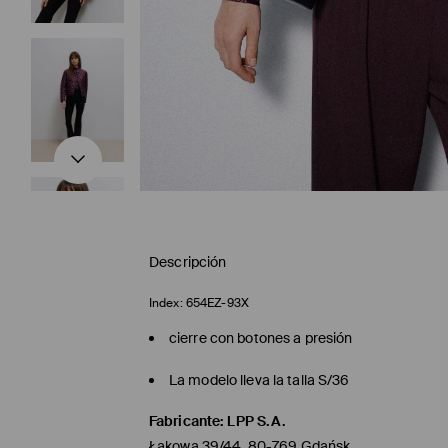
Descripción
Index:
654EZ-93X
cierre con botones a presión
La modelo lleva la talla S/36
Fabricante
:
LPP S.A.
Łąkowa 39/44, 80-769 Gdańsk