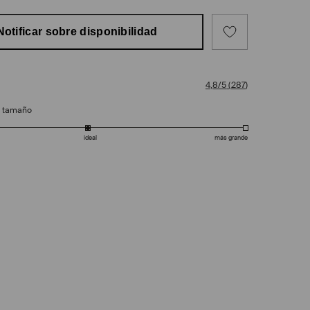
Notificar sobre disponibilidad
4,8/5
(
287
)
e tamaño
ideal
más grande