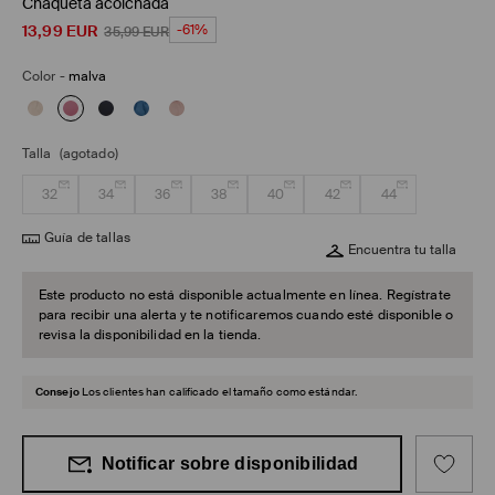
Chaqueta acolchada
13,99
EUR
-61%
35,99
EUR
Color
-
malva
Talla
(agotado)
32
34
36
38
40
42
44
Guía de tallas
Encuentra tu talla
Este producto no está disponible actualmente en línea. Regístrate
para recibir una alerta y te notificaremos cuando esté disponible o
revisa la disponibilidad en la tienda.
Consejo
Los clientes han calificado el tamaño como estándar.
Notificar sobre disponibilidad