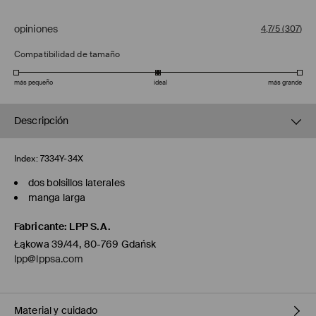
opiniones
4,7/5
(
307
)
Compatibilidad de tamaño
más pequeño
ideal
más grande
Descripción
Index:
7334Y-34X
dos bolsillos laterales
manga larga
Fabricante
:
LPP S.A.
Łąkowa 39/44, 80-769 Gdańsk
lpp@lppsa.com
Material y cuidado