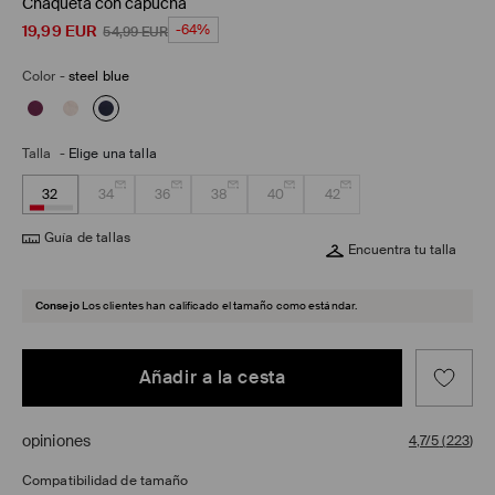
Chaqueta con capucha
19,99
EUR
-64%
54,99
EUR
Color
-
steel blue
Talla
-
Elige una talla
32
34
36
38
40
42
Guía de tallas
Encuentra tu talla
Consejo
Los clientes han calificado el tamaño como estándar.
Añadir a la cesta
opiniones
4,7/5
(
223
)
Compatibilidad de tamaño