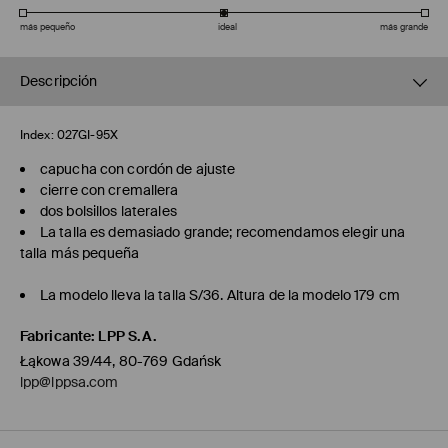
más pequeño
ideal
más grande
Descripción
Index:
027GI-95X
capucha con cordón de ajuste
cierre con cremallera
dos bolsillos laterales
La talla es demasiado grande; recomendamos elegir una
talla más pequeña
La modelo lleva la talla S/36. Altura de la modelo 179 cm
Fabricante
:
LPP S.A.
Łąkowa 39/44, 80-769 Gdańsk
lpp@lppsa.com