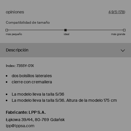
opiniones
4,9/5
(
178
)
Compatibilidad de tamaño
más pequeño
ideal
más grande
Descripción
Index:
7355Y-01X
dos bolsillos laterales
cierre con cremallera
La modelo lleva la talla S/36
La modelo lleva la talla S/36. Altura de la modelo 175 cm
Fabricante
:
LPP S.A.
Łąkowa 39/44, 80-769 Gdańsk
lpp@lppsa.com