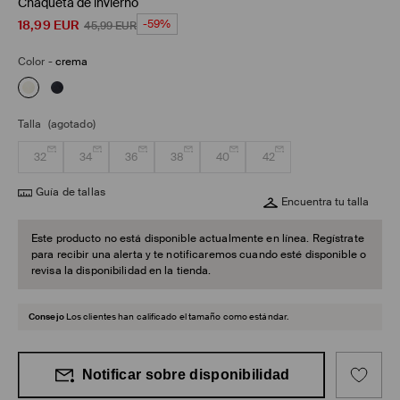
Chaqueta de invierno
18,99
EUR
-59%
45,99
EUR
Color
-
crema
Talla
(agotado)
32
34
36
38
40
42
Guía de tallas
Encuentra tu talla
Este producto no está disponible actualmente en línea. Regístrate
para recibir una alerta y te notificaremos cuando esté disponible o
revisa la disponibilidad en la tienda.
Consejo
Los clientes han calificado el tamaño como estándar.
Notificar sobre disponibilidad