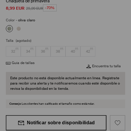
Chaqueta de primavera
8,99
EUR
-70%
29,99
EUR
Color
-
oliva claro
Talla
(agotado)
32
34
36
38
40
42
Guía de tallas
Encuentra tu talla
Este producto no está disponible actualmente en línea. Regístrate
para recibir una alerta y te notificaremos cuando esté disponible o
revisa la disponibilidad en la tienda.
Consejo
Los clientes han calificado el tamaño como estándar.
Notificar sobre disponibilidad