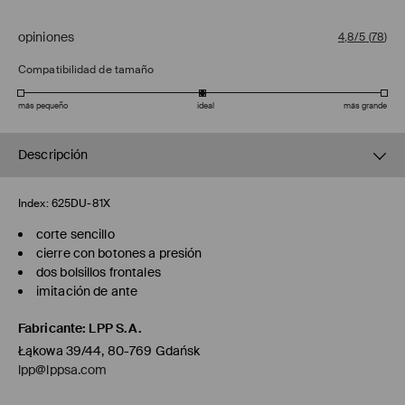
opiniones
4,8/5
(
78
)
Compatibilidad de tamaño
más pequeño
ideal
más grande
Descripción
Index:
625DU-81X
corte sencillo
cierre con botones a presión
dos bolsillos frontales
imitación de ante
Fabricante
:
LPP S.A.
Łąkowa 39/44, 80-769 Gdańsk
lpp@lppsa.com