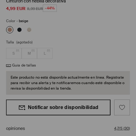
Cinturón con hebilla decorativa
4,99
EUR
-44%
8,99
EUR
Color
-
beige
Talla
(agotado)
S
M
L
Guía de tallas
Este producto no está disponible actualmente en línea. Regístrate
para recibir una alerta y te notificaremos cuando esté disponible o
revisa la disponibilidad en la tienda.
Notificar sobre disponibilidad
opiniones
4,7/5
(
30
)