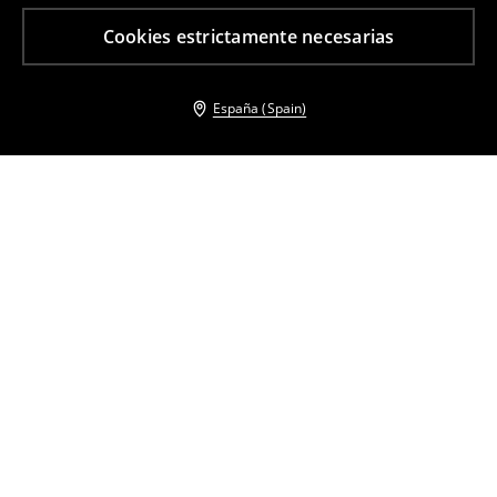
Cookies estrictamente necesarias
España (Spain)
Otros clientes también eligieron
Cinturón con hebilla
Vestido jersey midi
7
,
99
EUR
14
,
99
EUR
35,99
EUR