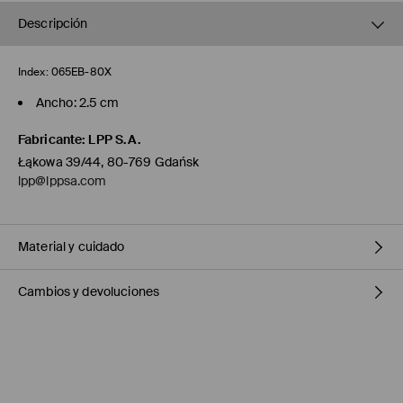
Descripción
Index:
065EB-80X
Ancho: 2.5 cm
Fabricante
:
LPP S.A.
Łąkowa 39/44, 80-769 Gdańsk
lpp@lppsa.com
Material y cuidado
Cambios y devoluciones
Principal
:
100% POLYURETHANE
DO NOT WASH
Política de envío
DO NOT BLEACH
Mensajero de GLS
(6-10 días laborables)
DO NOT TUMBLE DRY
4,95 EUR / pago en línea (PayPal)