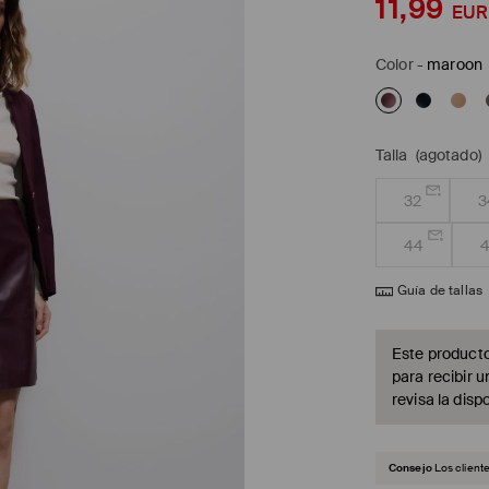
11,99
EUR
Color
-
maroon
Talla
(agotado)
32
3
44
Guía de tallas
Este producto
para recibir u
revisa la dispo
Consejo
Los client