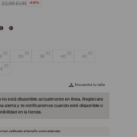
-48%
22,99
EUR
4
36
38
40
42
46
Encuentra tu talla
 no está disponible actualmente en línea. Regístrate
na alerta y te notificaremos cuando esté disponible o
nibilidad en la tienda.
es han calificado el tamaño como estándar.