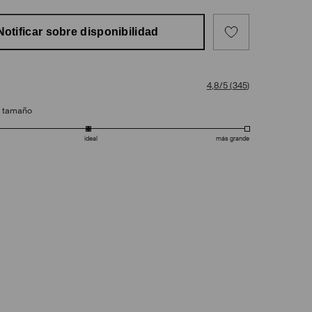
Notificar sobre disponibilidad
4,8/5
(
345
)
e tamaño
ideal
más grande