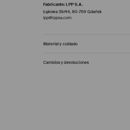
Fabricante
:
LPP S.A.
Łąkowa 39/44, 80-769 Gdańsk
lpp@lppsa.com
Material y cuidado
1º TELA
:
100% POLIURETANO
Cambios y devoluciones
LAVAR DE ADENTRO HACIA AFUERA
Política de envío
NO USAR BLANQUEADOR
Mensajero de GLS
(6-10 días laborables)
NO PLANCHAR
4,95 EUR / pago en línea (PayPal)
LAVADO EN LA MÁQUINA A TEMPERATURA MÁ
Envío gratuito en la compra de productos si
NO LAVAR EN SECO
Enviamos pedidos sóloa la España territorial
NO SECAR EN SECADORA
Islas Canarias, Ceuta o Melilla.