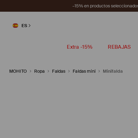
–15% en productos seleccionados
ES
Extra -15%
REBAJAS
MOHITO
Ropa
Faldas
Faldas mini
Minifalda