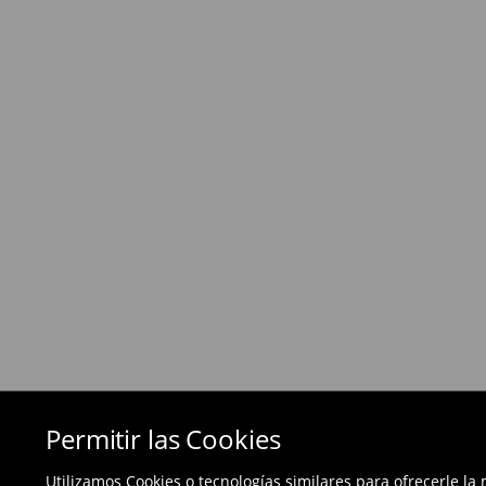
Política de devoluciones
Si los productos no son lo que esperabas, pued
días posteriores a la entrega - a nuestra tienda 
devolución en línea y envíanos los productos.
Las devoluciones son gratuitas.
⟶
Métodos de devolución
Permitir las Cookies
Utilizamos Cookies o tecnologías similares para ofrecerle la