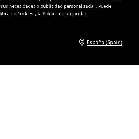
a sus necesidades o publicidad personalizada. . Puede
lítica de Cookies
y
la Política de privacidad
.
España (Spain)