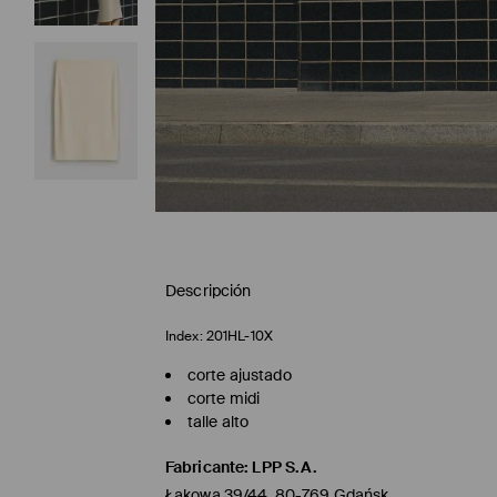
Descripción
Index:
201HL-10X
corte ajustado
corte midi
talle alto
Fabricante
:
LPP S.A.
Łąkowa 39/44, 80-769 Gdańsk