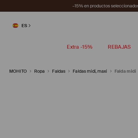
–15% en productos seleccionados
ES
Extra -15%
REBAJAS
MOHITO
Ropa
Faldas
Faldas midi, maxi
Falda midi