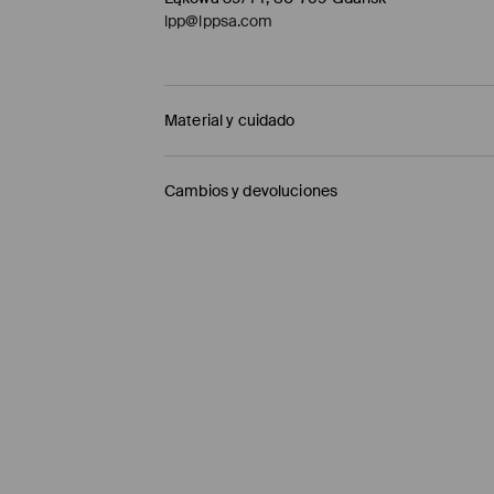
lpp@lppsa.com
Material y cuidado
1º TELA
:
65% VISCOSA, 31% POLIÉSTER, 4% ELAST
Cambios y devoluciones
LAVAR A MÁQUINA A TEMPERATURA MÁX. 2
Política de envío
PLANCHAR SOLO EL REVERSO
Mensajero de GLS
(6-10 días laborables)
NO USAR BLANQUEADOR
4,95 EUR / pago en línea (PayPal)
PLANCHAR AL TEMPERATURA MÁX. DE 110° C
Envío gratuito en la compra de productos si
NO LAVAR EN SECO
Enviamos pedidos sóloa la España territorial
NO SECAR EN SECADORA
Islas Canarias, Ceuta o Melilla.
⟶
Información detallada sobre la entrega