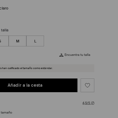
claro
 talla
S
M
L
Encuentra tu talla
es han calificado el tamaño como estándar.
Añadir a la cesta
4,5/5
(
7
)
e tamaño