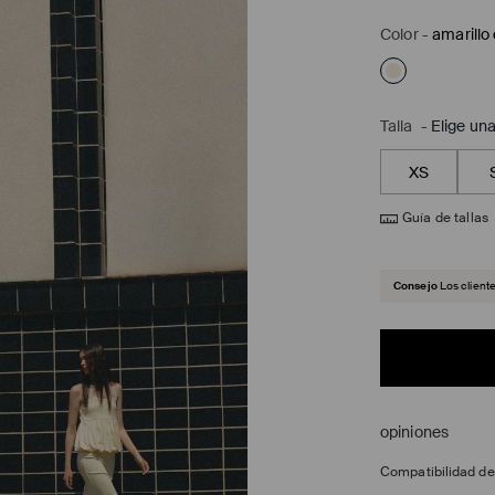
Color
-
amarillo 
Talla
-
Elige una
XS
Guía de tallas
Consejo
Los client
opiniones
Compatibilidad d