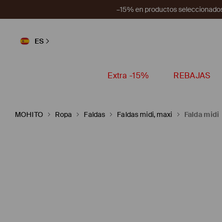
–15% en productos seleccionados
ES
Extra -15%
REBAJAS
MOHITO
Ropa
Faldas
Faldas midi, maxi
Falda midi