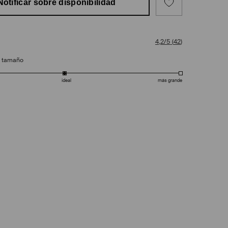
Notificar sobre disponibilidad
4,2/5
(
42
)
e tamaño
ideal
más grande