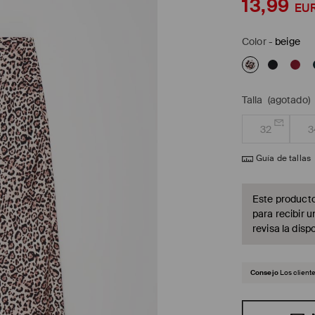
13,99
EU
Color
-
beige
Talla
(agotado)
32
3
Guía de tallas
Este producto
para recibir u
revisa la dispo
Consejo
Los client