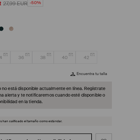
-50%
R
27,99
EUR
4
36
38
40
42
Encuentra tu talla
 no está disponible actualmente en línea. Regístrate
na alerta y te notificaremos cuando esté disponible o
nibilidad en la tienda.
es han calificado el tamaño como estándar.