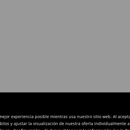
es devolverlos dentro de los 30
en línea: rellena el formulario de
 mejor experiencia posible mientras usa nuestro sitio web. Al acep
bitos y ajustar la visualización de nuestra oferta individualmente 