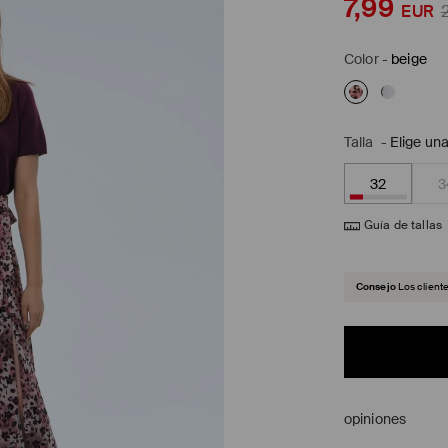
7,99
EUR
Color
-
beige
Talla
-
Elige una
32
3
Guía de tallas
Consejo
Los client
opiniones