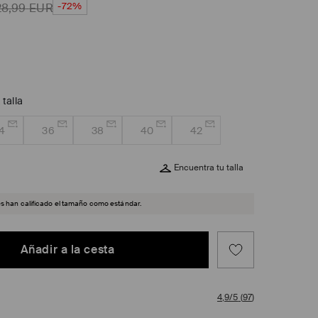
-72%
28,99
EUR
 talla
4
36
38
40
42
Encuentra tu talla
es han calificado el tamaño como estándar.
Añadir a la cesta
4,9/5
(
97
)