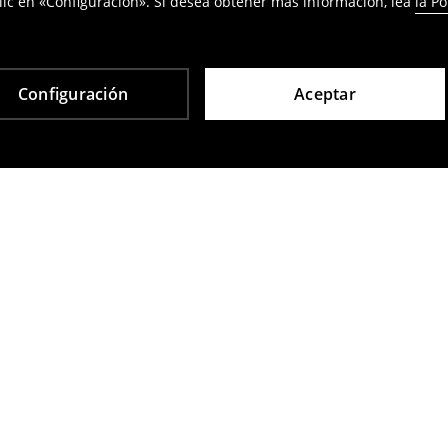
ic en «Configuración». Si desea obtener más información, lea
la Po
Configuración
Aceptar