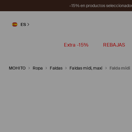
–15% en productos seleccionados
ES
Extra -15%
REBAJAS
MOHITO
Ropa
Faldas
Faldas midi, maxi
Falda midi