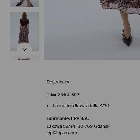
Descripción
Index:
854GL-80P
La modelo lleva la talla S/36
Fabricante
:
LPP S.A.
Łąkowa 39/44, 80-769 Gdańsk
lpp@lppsa.com