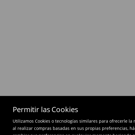
Si los productos no son lo que esperabas, pued
días posteriores a la entrega - a nuestra tienda 
devolución en línea y envíanos los productos.
Las devoluciones son gratuitas.
⟶
Métodos de devolución
Permitir las Cookies
Utilizamos Cookies o tecnologías similares para ofrecerle la
al realizar compras basadas en sus propias preferencias, há