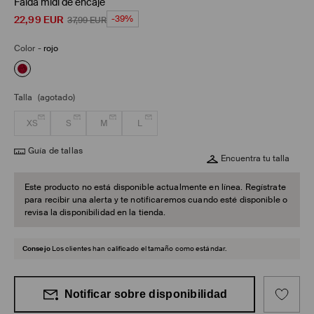
Falda midi de encaje
22,99
EUR
-39%
37,99
EUR
Color
-
rojo
Talla
(agotado)
XS
S
M
L
Guía de tallas
Encuentra tu talla
Este producto no está disponible actualmente en línea. Regístrate
para recibir una alerta y te notificaremos cuando esté disponible o
revisa la disponibilidad en la tienda.
Consejo
Los clientes han calificado el tamaño como estándar.
Notificar sobre disponibilidad