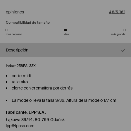
opiniones
4,8/5
(
161
)
Compatibilidad de tamaño
más pequeño
ideal
más grande
Descripción
Index:
258EA-33X
corte midi
talle alto
cierre con cremallera por detrás
La modelo lleva la talla S/36. Altura de la modelo 177 cm
Fabricante
:
LPP S.A.
Łąkowa 39/44, 80-769 Gdańsk
lpp@lppsa.com