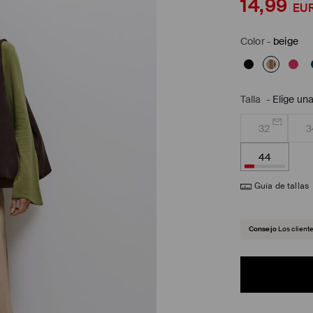
14,99
EU
Color
-
beige
Talla
-
Elige una
32
3
44
Guía de tallas
Consejo
Los client