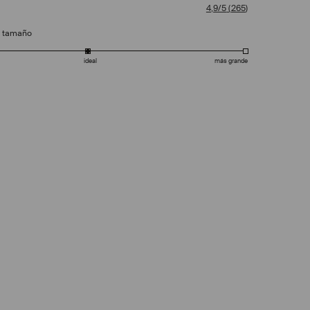
4,9/5
(
265
)
e tamaño
ideal
más grande