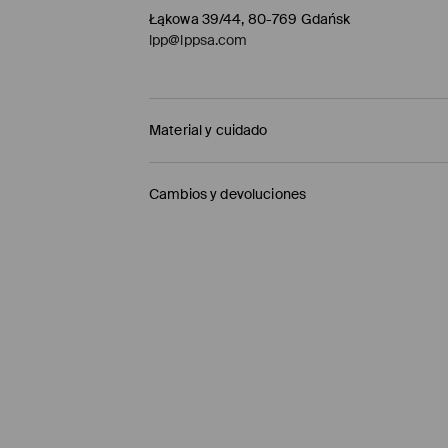
Łąkowa 39/44, 80-769 Gdańsk
lpp@lppsa.com
Material y cuidado
1º ARTÍCULO 1º TELA
:
95% POLIÉSTER, 5% ELASTA
Cambios y devoluciones
RETIRE LOS ELEMENTOS MÓVILES ANTES DE LAVA
Política de envío
NO USAR BLANQUEADOR
Mensajero de GLS
(6-10 días laborables)
PLANCHAR AL TEMPERATURA MÁX. DE 110° C
4,95 EUR / pago en línea (PayPal)
NO LAVAR EN SECO
Envío gratuito en la compra de productos si
LAVADO EN LA MÁQUINA A TEMPERATURA M
Enviamos pedidos sóloa la España territorial
NO SECAR EN SECADORA
Islas Canarias, Ceuta o Melilla.