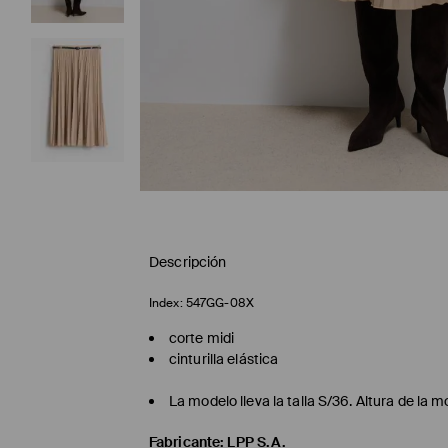
Descripción
Index:
547GG-08X
corte midi
cinturilla elástica
La modelo lleva la talla S/36. Altura de la 
Fabricante
:
LPP S.A.