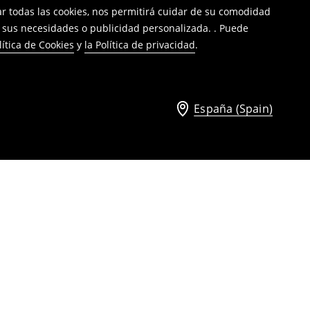
tar todas las cookies, nos permitirá cuidar de su comodidad
a sus necesidades o publicidad personalizada. . Puede
lítica de Cookies
y
la Política de privacidad
.
España (Spain)