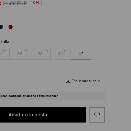
-40%
R
24,99
EUR
 talla
4
36
38
40
42
Encuentra tu talla
es han calificado el tamaño como estándar.
Añadir a la cesta