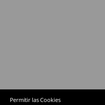
⟶
Información detallada sobre la entrega
Política de devoluciones
Si los productos no son lo que esperabas, pued
días posteriores a la entrega - a nuestra tienda 
devolución en línea y envíanos los productos.
Las devoluciones son gratuitas.
⟶
Métodos de devolución
Permitir las Cookies