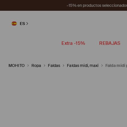
–15% en productos seleccionados
ES
Extra -15%
REBAJAS
MOHITO
Ropa
Faldas
Faldas midi, maxi
Falda midi 