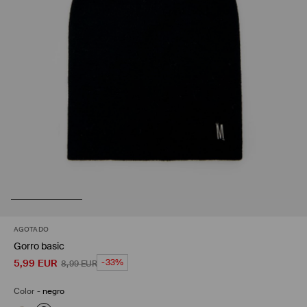
AGOTADO
Gorro basic
5,99
EUR
-33%
8,99
EUR
Color
-
negro