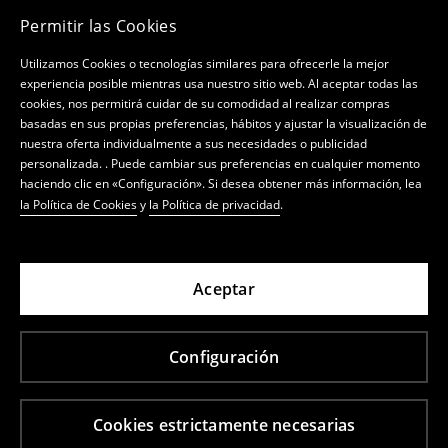
Permitir las Cookies
Utilizamos Cookies o tecnologías similares para ofrecerle la mejor
experiencia posible mientras usa nuestro sitio web. Al aceptar todas las
cookies, nos permitirá cuidar de su comodidad al realizar compras
Tienda online
basadas en sus propias preferencias, hábitos y ajustar la visualización de
nuestra oferta individualmente a sus necesidades o publicidad
Política de privacidad
personalizada. . Puede cambiar sus preferencias en cualquier momento
haciendo clic en «Configuración». Si desea obtener más información, lea
Mi cuenta
la Política de Cookies
y
la Política de privacidad
.
Sobre nosotros
Boletín de noticias
Aceptar
LPP S.A., Lakowa 39/44, 80-769 Gdańsk,
Configuración
inscrita en el registro del Tribunal de Distrito
Gdańsk-Północ en Gdańsk, nº 0000000778,
capital social 3 708 482 PLN (pagado en su
Cookies estrictamente necesarias
totalidad), NIP: PL 583-10-14-898, REGON: