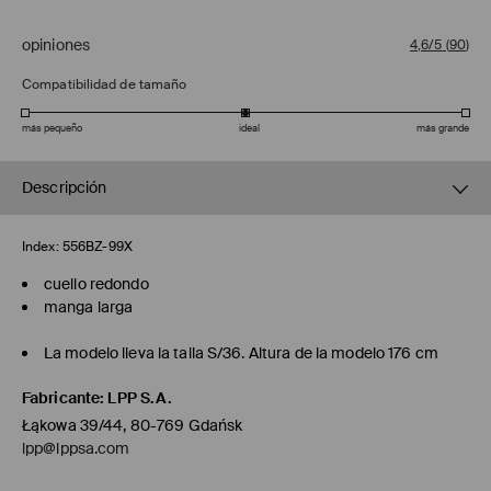
opiniones
4,6/5
(
90
)
Compatibilidad de tamaño
más pequeño
ideal
más grande
Descripción
Index:
556BZ-99X
cuello redondo
manga larga
La modelo lleva la talla S/36. Altura de la modelo 176 cm
Fabricante
:
LPP S.A.
Łąkowa 39/44, 80-769 Gdańsk
lpp@lppsa.com