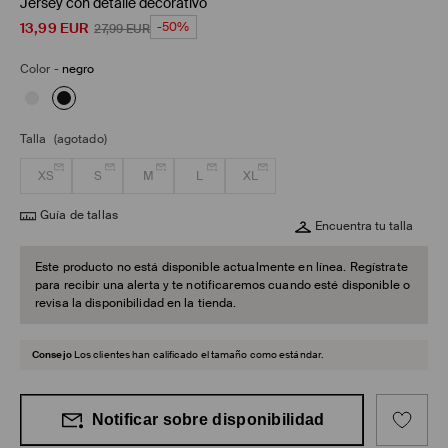
Jersey con detalle decorativo
13,99
EUR
-50%
27,99
EUR
Color
-
negro
Talla
(agotado)
XS
S
M
L
XL
Guía de tallas
Encuentra tu talla
Este producto no está disponible actualmente en línea. Regístrate
para recibir una alerta y te notificaremos cuando esté disponible o
revisa la disponibilidad en la tienda.
Consejo
Los clientes han calificado el tamaño como estándar.
Notificar sobre disponibilidad