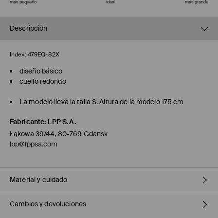
más pequeño
ideal
más grande
Descripción
Index:
479EQ-82X
diseño básico
cuello redondo
La modelo lleva la talla S. Altura de la modelo 175 cm
Fabricante
:
LPP S.A.
Łąkowa 39/44, 80-769 Gdańsk
lpp@lppsa.com
Material y cuidado
Cambios y devoluciones
35% POLIÉSTER, 31% ALPACA, 31% LANA, 3% ELASTANO