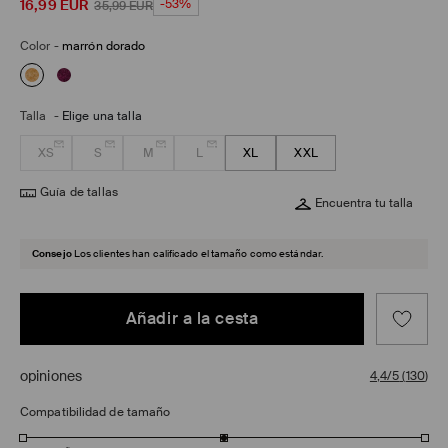
16,99
EUR
-53%
35,99
EUR
Color
-
marrón dorado
Talla
-
Elige una talla
XS
S
M
L
XL
XXL
Guía de tallas
Encuentra tu talla
Consejo
Los clientes han calificado el tamaño como estándar.
Añadir a la cesta
opiniones
4,4/5
(
130
)
Compatibilidad de tamaño