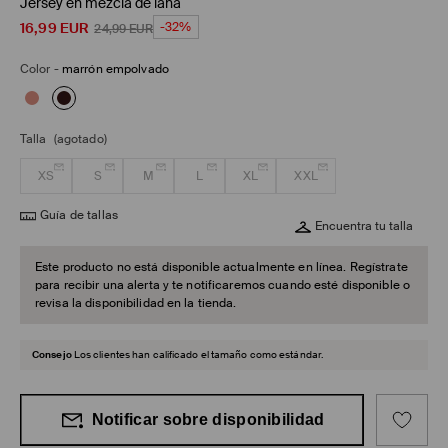
Jersey en mezcla de lana
16,99
EUR
-32%
24,99
EUR
Color
-
marrón empolvado
Talla
(agotado)
XS
S
M
L
XL
XXL
Guía de tallas
Encuentra tu talla
Este producto no está disponible actualmente en línea. Regístrate
para recibir una alerta y te notificaremos cuando esté disponible o
revisa la disponibilidad en la tienda.
Consejo
Los clientes han calificado el tamaño como estándar.
Notificar sobre disponibilidad