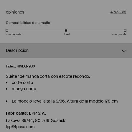
opiniones
4,7/5
(
88
)
Compatibilidad de tamaño
más pequeño
ideal
más grande
Descripción
Index:
419EQ-98X
Suéter de manga corta con escote redondo.
corte corto
manga corta
La modelo lleva la talla S/36. Altura de la modelo 178 cm
Fabricante
:
LPP S.A.
Łąkowa 39/44, 80-769 Gdańsk
lpp@lppsa.com