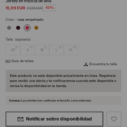
Jersey en mezcla de lana
15,99
EUR
-50%
31,99
EUR
Color
-
rosa empolvado
Talla
(agotado)
XS
S
M
L
XL
Guía de tallas
Encuentra tu talla
Este producto no está disponible actualmente en línea. Regístrate
para recibir una alerta y te notificaremos cuando esté disponible o
revisa la disponibilidad en la tienda.
Consejo
Los clientes han calificado el tamaño como estándar.
Notificar sobre disponibilidad