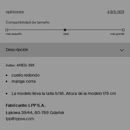
opiniones
4,9/5
(
301
)
Compatibilidad de tamaño
más pequeño
ideal
más grande
Descripción
Index:
441EQ-39X
cuello redondo
manga corta
La modelo lleva la talla S/36. Altura de la modelo 179 cm
Fabricante
:
LPP S.A.
Łąkowa 39/44, 80-769 Gdańsk
lpp@lppsa.com