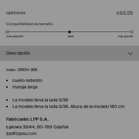
opiniones
4,8/5
(
75
)
Compatibilidad de tamaño
más pequeño
ideal
más grande
Descripción
Index:
391DH-99X
cuello redondo
manga larga
La modelo lleva la talla S/36
La modelo lleva la talla S/36. Altura de la modelo 180 cm
Fabricante
:
LPP S.A.
Łąkowa 39/44, 80-769 Gdańsk
lpp@lppsa.com