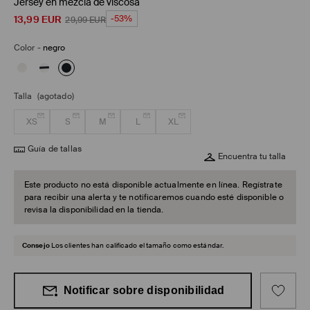
Jersey en mezcla de viscosa
13,99
EUR
-53%
29,99
EUR
Color
-
negro
Talla
(agotado)
XS
S
M
L
XL
Guía de tallas
Encuentra tu talla
Este producto no está disponible actualmente en línea. Regístrate
para recibir una alerta y te notificaremos cuando esté disponible o
revisa la disponibilidad en la tienda.
Consejo
Los clientes han calificado el tamaño como estándar.
Notificar sobre disponibilidad