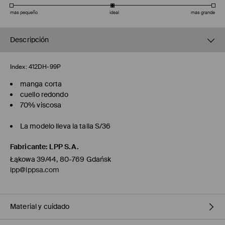
más pequeño
ideal
más grande
Descripción
Index:
412DH-99P
manga corta
cuello redondo
70% viscosa
La modelo lleva la talla S/36
Fabricante
:
LPP S.A.
Łąkowa 39/44, 80-769 Gdańsk
lpp@lppsa.com
Material y cuidado