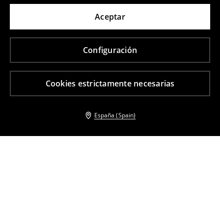
Aceptar
Configuración
Cookies estrictamente necesarias
España (Spain)
Otros clientes también eligieron
Jersey a cuadros
Jersey en mezcla de lana