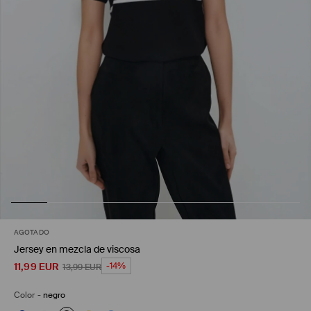
AGOTADO
Jersey en mezcla de viscosa
11,99
EUR
-14%
13,99
EUR
Color
-
negro