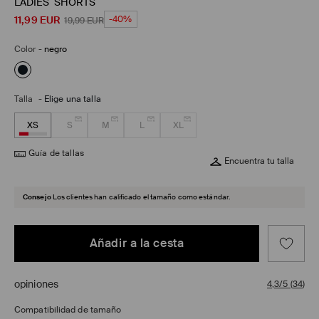
LADIES` SHORTS
11,99
EUR
-40%
19,99
EUR
Color
-
negro
Talla
-
Elige una talla
XS
S
M
L
XL
Guía de tallas
Encuentra tu talla
Consejo
Los clientes han calificado el tamaño como estándar.
Añadir a la cesta
opiniones
4,3/5
(
34
)
Compatibilidad de tamaño