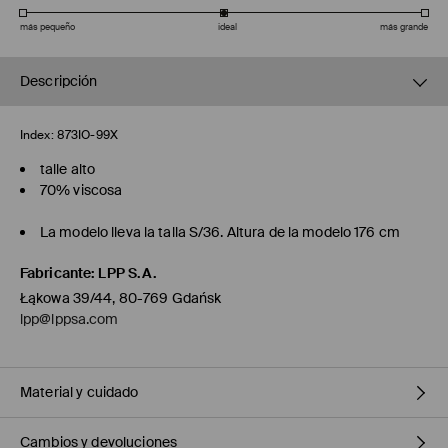
más pequeño
ideal
más grande
Descripción
Index:
873IO-99X
talle alto
70% viscosa
La modelo lleva la talla S/36. Altura de la modelo 176 cm
Fabricante
:
LPP S.A.
Łąkowa 39/44, 80-769 Gdańsk
lpp@lppsa.com
Material y cuidado
Cambios y devoluciones
1º TELA
:
70% VISCOSA, 25% POLIÉSTER, 5% ELASTANO