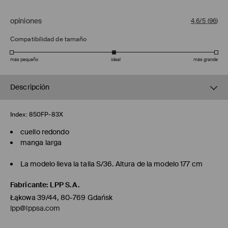
opiniones
4,6/5
(
96
)
Compatibilidad de tamaño
más pequeño
ideal
más grande
Descripción
Index:
850FP-83X
cuello redondo
manga larga
La modelo lleva la talla S/36. Altura de la modelo 177 cm
Fabricante
:
LPP S.A.
Łąkowa 39/44, 80-769 Gdańsk
lpp@lppsa.com