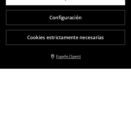
Configuración
Cookies estrictamente necesarias
España (Spain)
Otros clientes también eligieron
Minifalda
Vestido mini con lazo
13
,
99
EUR
24,99
EUR
25
,
99
EUR
35,99
EUR