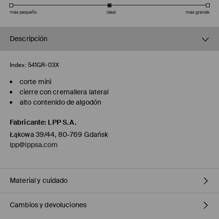
más pequeño
ideal
más grande
Descripción
Index:
541GR-03X
corte mini
cierre con cremallera lateral
alto contenido de algodón
Fabricante
:
LPP S.A.
Łąkowa 39/44, 80-769 Gdańsk
lpp@lppsa.com
Material y cuidado
Cambios y devoluciones
1º TELA
:
59% ALGODÓN, 38% POLIÉSTER, 3% ELASTANO
1º FORRO
:
100% POLIÉSTER