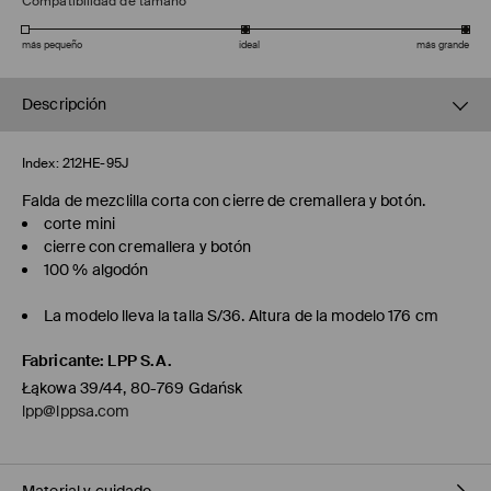
Compatibilidad de tamaño
más pequeño
ideal
más grande
Descripción
Index:
212HE-95J
Falda de mezclilla corta con cierre de cremallera y botón.
corte mini
cierre con cremallera y botón
100 % algodón
La modelo lleva la talla S/36. Altura de la modelo 176 cm
Fabricante
:
LPP S.A.
Łąkowa 39/44, 80-769 Gdańsk
lpp@lppsa.com