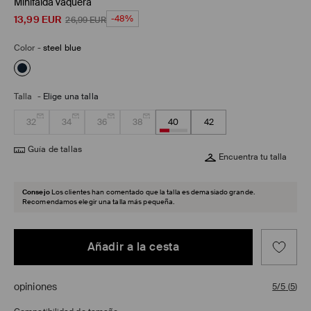
Minifalda vaquera
13,99
EUR
-48%
26,99
EUR
Color
-
steel blue
Talla
-
Elige una talla
32
34
36
38
40
42
Guía de tallas
Encuentra tu talla
Consejo
Los clientes han comentado que la talla es demasiado grande.
Recomendamos elegir una talla más pequeña.
Añadir a la cesta
opiniones
5/5
(
5
)