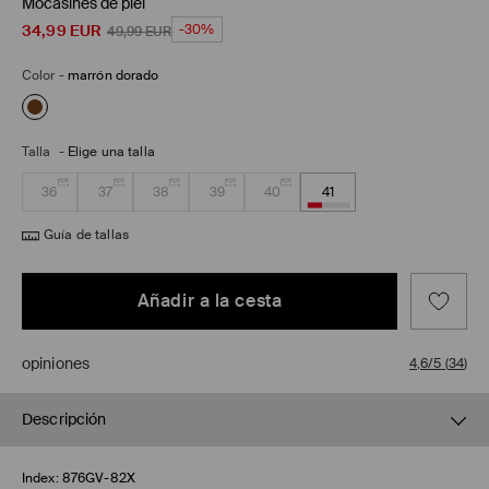
Mocasines de piel
34,99
EUR
-30%
49,99
EUR
Color
-
marrón dorado
Talla
-
Elige una talla
36
37
38
39
40
41
Guía de tallas
Añadir a la cesta
opiniones
4,6/5
(
34
)
Descripción
Index:
876GV-82X