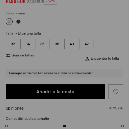
10,99
EUR
-52%
22,99
EUR
Color
-
rosa
Talla
-
Elige una talla
32
34
36
38
40
42
Guía de tallas
Encuentra tu talla
Consejo
Los clientes han calificado el tamaño como estándar.
Añadir a la cesta
opiniones
4,7/5
(
14
)
Compatibilidad de tamaño