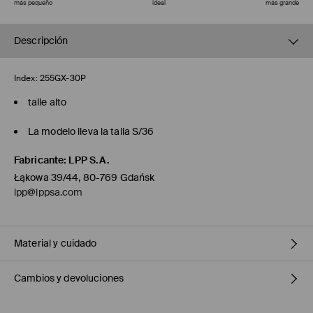
más pequeño
ideal
más grande
Descripción
Index:
255GX-30P
talle alto
La modelo lleva la talla S/36
Fabricante
:
LPP S.A.
Łąkowa 39/44, 80-769 Gdańsk
lpp@lppsa.com
Material y cuidado
Cambios y devoluciones
1º TELA
:
100% ALGODÓN
1º FORRO
:
100% VISCOSA