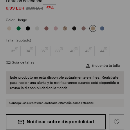
Pantalón de chándal
6,99
EUR
-67%
20,99
EUR
Color
-
beige
Talla
(agotado)
32
34
36
38
40
42
44
Guía de tallas
Encuentra tu talla
Este producto no está disponible actualmente en línea. Regístrate
para recibir una alerta y te notificaremos cuando esté disponible o
revisa la disponibilidad en la tienda.
Consejo
Los clientes han calificado el tamaño como estándar.
Notificar sobre disponibilidad