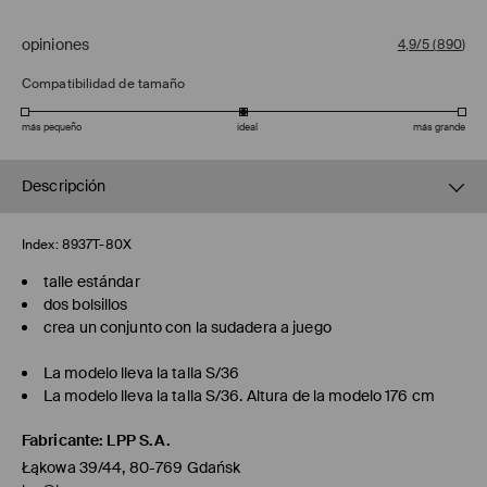
opiniones
4,9/5
(
890
)
Compatibilidad de tamaño
más pequeño
ideal
más grande
Descripción
Index:
8937T-80X
talle estándar
dos bolsillos
crea un conjunto con la sudadera a juego
La modelo lleva la talla S/36
La modelo lleva la talla S/36. Altura de la modelo 176 cm
Fabricante
:
LPP S.A.
Łąkowa 39/44, 80-769 Gdańsk