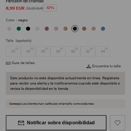
Pantalón de chándal
8,99
EUR
-57%
20,99
EUR
Color
-
negro
Talla
(agotado)
32
34
36
38
40
42
44
Guía de tallas
Encuentra tu talla
Este producto no está disponible actualmente en línea. Regístrate
para recibir una alerta y te notificaremos cuando esté disponible o
revisa la disponibilidad en la tienda.
Consejo
Los clientes han calificado el tamaño como estándar.
Notificar sobre disponibilidad