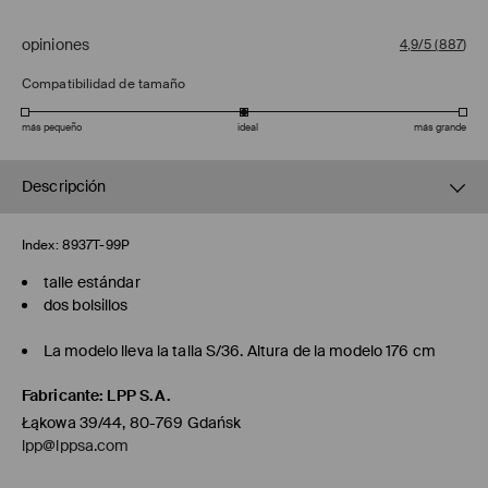
opiniones
4,9/5
(
887
)
Compatibilidad de tamaño
más pequeño
ideal
más grande
Descripción
Index:
8937T-99P
talle estándar
dos bolsillos
La modelo lleva la talla S/36. Altura de la modelo 176 cm
Fabricante
:
LPP S.A.
Łąkowa 39/44, 80-769 Gdańsk
lpp@lppsa.com