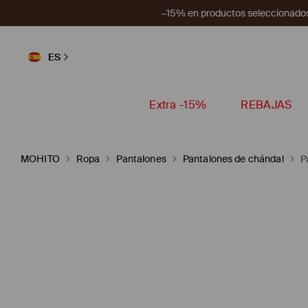
–15% en productos seleccionados
ES
Extra -15%
REBAJAS
MOHITO
Ropa
Pantalones
Pantalones de chándal
P