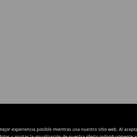
es devolverlos dentro de los 30
en línea: rellena el formulario de
 mejor experiencia posible mientras usa nuestro sitio web. Al acep
bitos y ajustar la visualización de nuestra oferta individualmente 