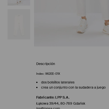
Descripción
Index:
962EE-01X
dos bolsillos laterales
crea un conjunto con la sudadera a juego
Fabricante
:
LPP S.A.
Łąkowa 39/44, 80-769 Gdańsk
lpp@lppsa.com