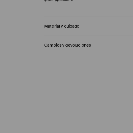
Material y cuidado
Principal
:
78% POLYESTER, 18% VISCOSE, 4% ELA
Cambios y devoluciones
MACHINE WASH AT MAX.TEMP. 30° C - NOR
Política de envío
DO NOT BLEACH
Mensajero de GLS
(6-10 días laborables)
DO NOT TUMBLE DRY
4,95 EUR / pago en línea (PayPal)
IRON AT MAX. TEMP. OF 110° C WITHOUT STE
Envío gratuito en la compra de productos si
DO NOT DRY CLEAN
Enviamos pedidos sóloa la España territorial
Islas Canarias, Ceuta o Melilla.
⟶
Información detallada sobre la entrega