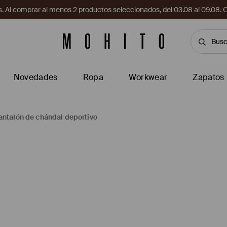
. Al comprar al menos 2 productos seleccionados, del 03.08 al 09.
Novedades
Ropa
Workwear
Zapatos
antalón de chándal deportivo