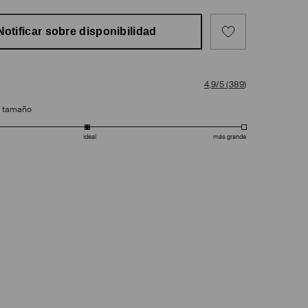
Notificar sobre disponibilidad
4,9/5
(
389
)
e tamaño
ideal
más grande