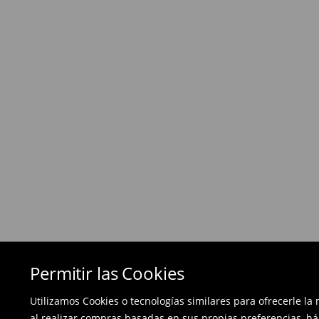
Política de devoluciones
Si los productos no son lo que esperabas, pued
días posteriores a la entrega - a nuestra tienda 
devolución en línea y envíanos los productos.
Las devoluciones son gratuitas.
⟶
Métodos de devolución
Permitir las Cookies
Utilizamos Cookies o tecnologías similares para ofrecerle la
al realizar compras basadas en sus propias preferencias, há