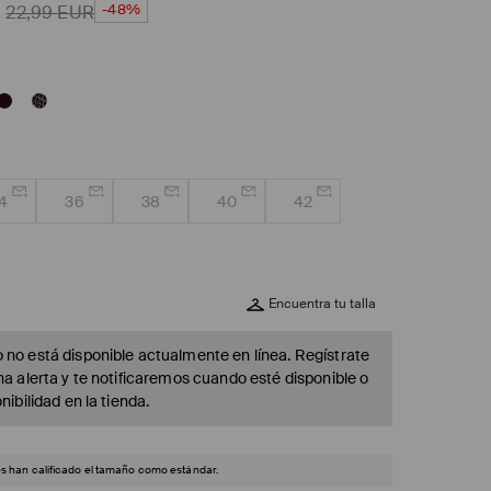
-48%
22,99
EUR
4
36
38
40
42
Encuentra tu talla
 no está disponible actualmente en línea. Regístrate
na alerta y te notificaremos cuando esté disponible o
nibilidad en la tienda.
es han calificado el tamaño como estándar.