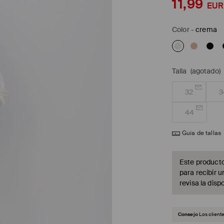
11,99
EUR
Color
-
crema
Talla
(agotado)
32
3
44
Guía de tallas
Este producto
para recibir u
revisa la dispo
Consejo
Los client